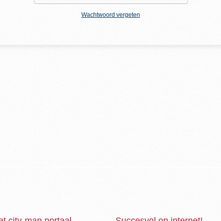
Wachtwoord vergeten
et city-map portaal
Succesvol op internet!