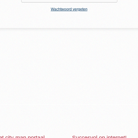
Wachtwoord vergeten
et city-map portaal
Succesvol op internet!