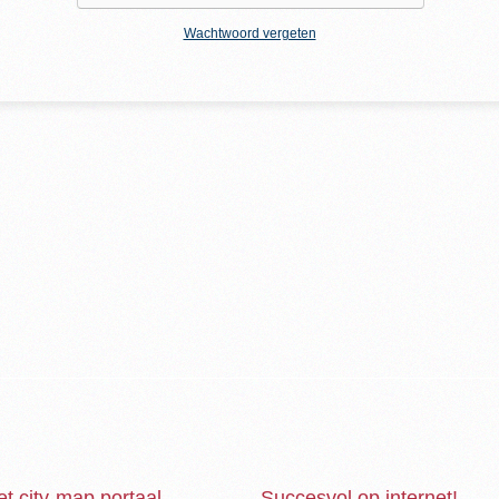
Wachtwoord vergeten
et city-map portaal
Succesvol op internet!