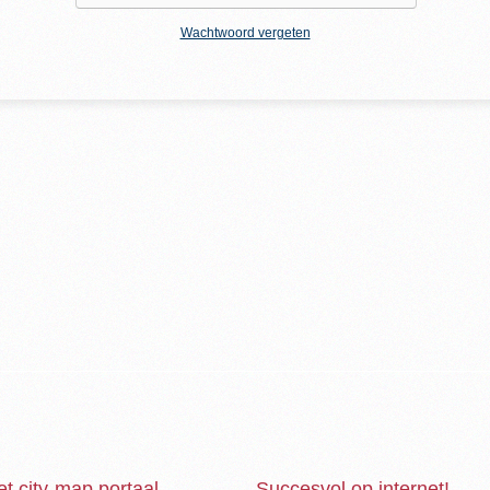
Wachtwoord vergeten
et city-map portaal
Succesvol op internet!