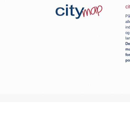
c
På
al
in
og
la
De
ma
fo
po
Startside
Produktet
Pakker
Refer