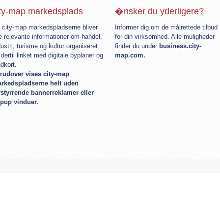
ity-map markedsplads
�nsker du yderligere?
 city-map markedspladserne bliver
Informer dig om de målrettede tilbud
le relevante informationer om handel,
for din virksomhed. Alle muligheder
dustri, turisme og kultur organiseret
finder du under
business.city-
 dertil linket med digitale byplaner og
map.com.
ndkort.
rudover vises city-map
rkedspladserne helt uden
rstyrrende bannerreklamer eller
pup vinduer.
encer
Shop