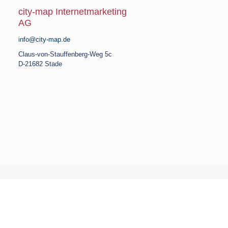
city-map Internetmarketing
AG
info@city-map.de
Claus-von-Stauffenberg-Weg 5c
D-21682 Stade
© Copyright 2026 ‐ city-map AG. |
Imprint