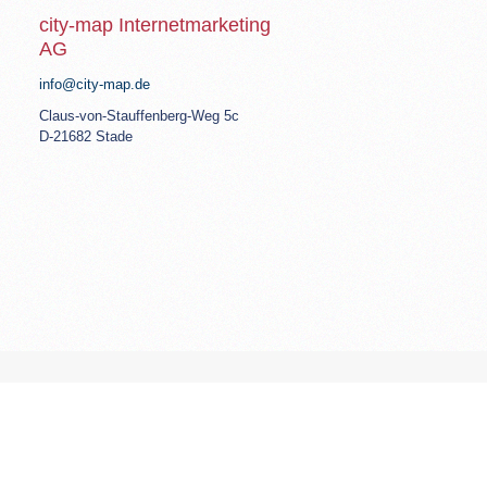
city-map Internetmarketing
AG
info@city-map.de
Claus-von-Stauffenberg-Weg 5c
D-21682 Stade
© Copyright 2026 ‐ city-map AG. |
Imprint