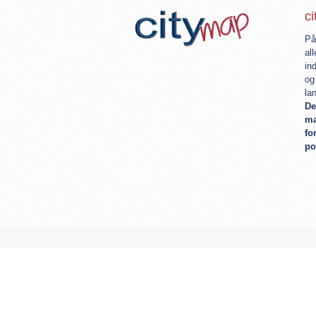
c
På
al
in
og
la
De
ma
fo
po
Startside
Produktet
Pakker
Refer