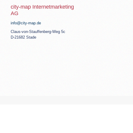
city-map Internetmarketing
AG
info@city-map.de
Claus-von-Stauffenberg-Weg 5c
D-21682 Stade
© Copyright 2026 ‐ city-map AG. |
Imprint