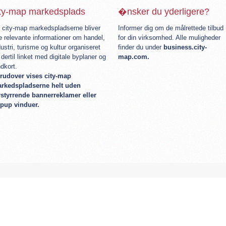
ity-map markedsplads
�nsker du yderligere?
 city-map markedspladserne bliver
Informer dig om de målrettede tilbud
le relevante informationer om handel,
for din virksomhed. Alle muligheder
dustri, turisme og kultur organiseret
finder du under
business.city-
 dertil linket med digitale byplaner og
map.com.
ndkort.
rudover vises city-map
rkedspladserne helt uden
rstyrrende bannerreklamer eller
pup vinduer.
encer
Shop