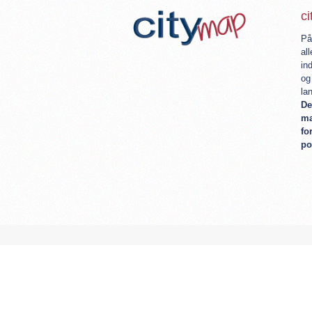
c
På
al
in
og
la
De
ma
fo
po
Startside
Produktet
Pakker
Refer